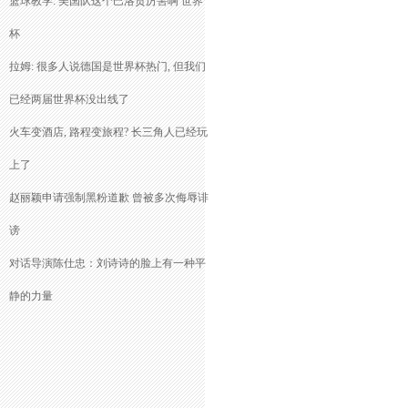
篮球教学: 美国队这个巴洛贡厉害啊 世界
杯
拉姆: 很多人说德国是世界杯热门, 但我们
已经两届世界杯没出线了
火车变酒店, 路程变旅程? 长三角人已经玩
上了
赵丽颖申请强制黑粉道歉 曾被多次侮辱诽
谤
对话导演陈仕忠：刘诗诗的脸上有一种平
静的力量