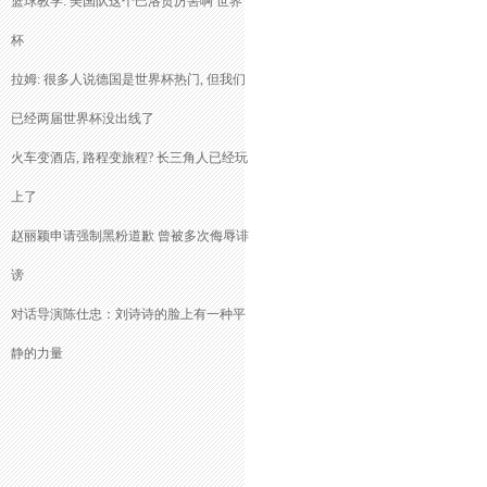
篮球教学: 美国队这个巴洛贡厉害啊 世界
杯
拉姆: 很多人说德国是世界杯热门, 但我们
已经两届世界杯没出线了
火车变酒店, 路程变旅程? 长三角人已经玩
上了
赵丽颖申请强制黑粉道歉 曾被多次侮辱诽
谤
对话导演陈仕忠：刘诗诗的脸上有一种平
静的力量